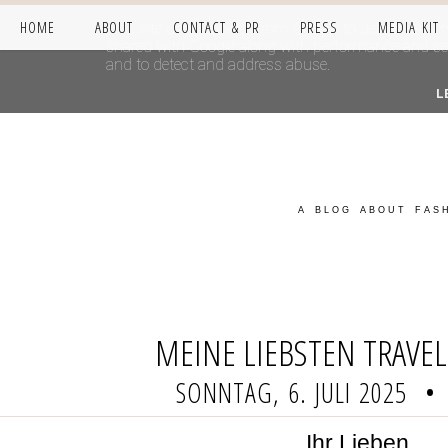
HOME
ABOUT
CONTACT & PR
PRESS
MEDIA KIT
This site uses cookies from Google to deliver its se
shared with Google along with performance and secur
and to detect and address abuse.
L
A BLOG ABOUT FASH
MEINE LIEBSTEN TRAVE
SONNTAG, 6. JULI 2025
•
Ihr Lieben,