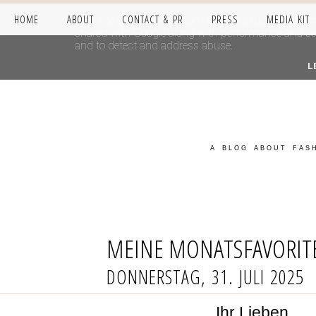
HOME
ABOUT
CONTACT & PR
PRESS
MEDIA KIT
This site uses cookies from Google to deliver its se
shared with Google along with performance and secur
and to detect and address abuse.
L
A BLOG ABOUT FASH
MEINE MONATSFAVORITE
DONNERSTAG, 31. JULI 2025
Ihr Lieben,