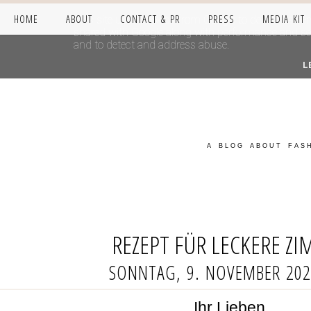
HOME
ABOUT
CONTACT & PR
PRESS
MEDIA KIT
This site uses cookies from Google to deliver its se
shared with Google along with performance and secur
and to detect and address abuse.
L
A BLOG ABOUT FASH
REZEPT FÜR LECKERE Z
SONNTAG, 9. NOVEMBER 202
Ihr Lieben,