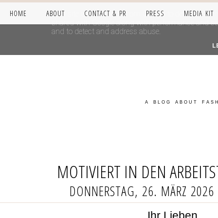
HOME
ABOUT
CONTACT & PR
PRESS
MEDIA KIT
This site uses cookies from Google to deliver its se
shared with Google along with performance and secur
and to detect and address abuse.
L
A BLOG ABOUT FASH
MOTIVIERT IN DEN ARBEIT
DONNERSTAG, 26. MÄRZ 2026
Ihr Lieben,