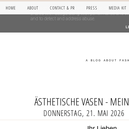
HOME
ABOUT
CONTACT & PR
PRESS
MEDIA KIT
This site uses cookies from Google to deliver its se
shared with Google along with performance and secur
and to detect and address abuse.
L
A BLOG ABOUT FASH
ÄSTHETISCHE VASEN - MEI
DONNERSTAG, 21. MAI 2026
Ihr Lieben,